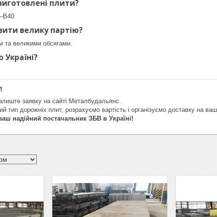
 виготовлені плити?
–В40.
ити велику партію?
м та великими обсягами.
о Україні?
и
алиште заявку на сайті Металбудальянс.
й тип дорожніх плит, розрахуємо вартість і організуємо доставку на ваш 
аш надійний постачальник ЗБВ в Україні!