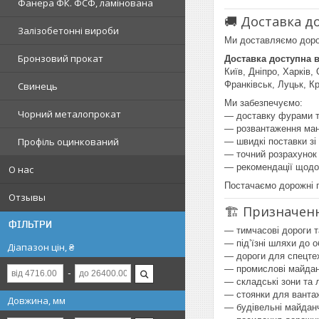
Фанера ФК. ФСФ, ламінована
🚚 Доставка д
Залізобетонні вироби
Ми доставляємо дорож
Бронзовий прокат
Доставка доступна в
Київ, Дніпро, Харків,
Франківськ, Луцьк, К
Свинець
Ми забезпечуємо:
Чорний металопрокат
— доставку фурами т
— розвантаження ман
Профіль оцинкований
— швидкі поставки зі
— точний розрахунок 
— рекомендації щодо
О нас
Постачаємо дорожні п
Отзывы
🏗️ Призначен
ФІЛЬТРИ
— тимчасові дороги т
— під’їзні шляхи до о
Діапазон цін, ₴
— дороги для спецте
— промислові майда
— складські зони та 
— стоянки для ванта
Довжина, мм
— будівельні майдан