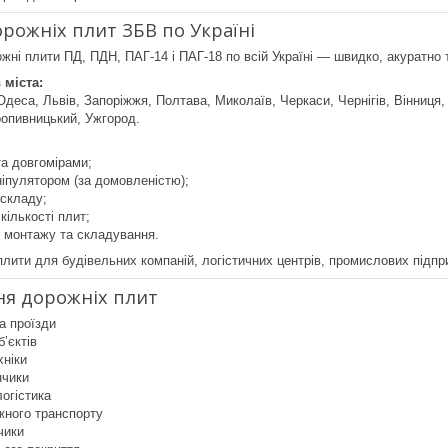
орожніх плит ЗБВ по Україні
ні плити ПД, ПДН, ПАГ-14 і ПАГ-18 по всій Україні — швидко, акуратно т
 міста:
 Одеса, Львів, Запоріжжя, Полтава, Миколаїв, Черкаси, Чернігів, Вінниця
ропивницький, Ужгород.
а довгомірами;
іпулятором (за домовленістю);
 складу;
кількості плит;
 монтажу та складування.
лити для будівельних компаній, логістичних центрів, промислових підприє
ня дорожніх плит
а проїзди
б’єктів
хніки
нчики
логістика
жного транспорту
чики