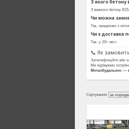
З якого бетону
З важкого бетону В25
Чи можна замов
Так, працюємо з опто
Чи є доставка п
Так, у 20+ міст.
📞 Як замовит
Зателефонуйте або з
Ми підберемо потрібни
Металбудальянс — в