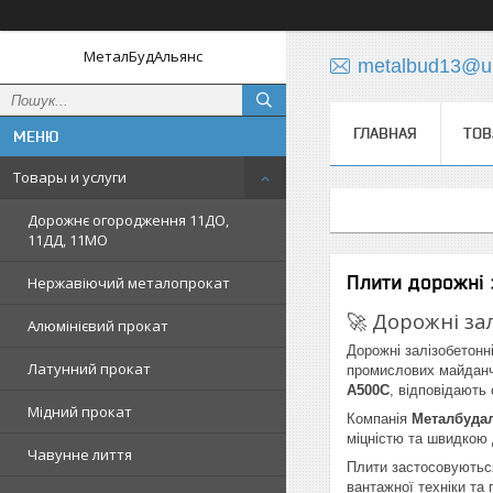
МеталБудАльянс
metalbud13@uk
ГЛАВНАЯ
ТОВ
Товары и услуги
Дорожнє огородження 11ДО,
11ДД, 11МО
Плити дорожні 
Нержавіючий металопрокат
🚀 Дорожні за
Алюмінієвий прокат
Дорожні залізобетонні
Латунний прокат
промислових майданчи
A500С
, відповідають
Мідний прокат
Компанія
Металбуда
міцністю та швидкою 
Чавунне лиття
Плити застосовуються
вантажної техніки та 