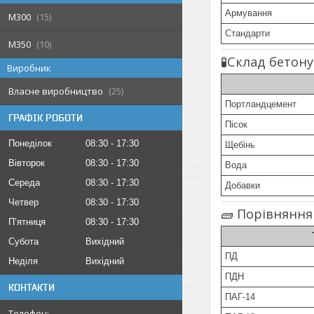
Армування
М300
15
Стандарти
М350
10
🧪Склад бетону
Виробник
Власне виробництво
25
Портландцемент
ГРАФІК РОБОТИ
Пісок
Понеділок
08:30
17:30
Щебінь
Вівторок
08:30
17:30
Вода
Середа
08:30
17:30
Добавки
Четвер
08:30
17:30
🧱 Порівняння
Пʼятниця
08:30
17:30
Субота
Вихідний
ПД
Неділя
Вихідний
ПДН
КОНТАКТИ
ПАГ-14