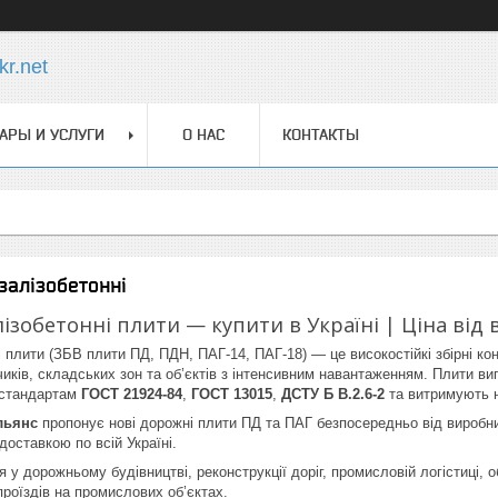
r.net
АРЫ И УСЛУГИ
О НАС
КОНТАКТЫ
залізобетонні
лізобетонні плити — купити в Україні | Ціна ві
 плити (ЗБВ плити ПД, ПДН, ПАГ-14, ПАГ-18) — це високостійкі збірні конс
ків, складських зон та об’єктів з інтенсивним навантаженням. Плити в
 стандартам
ГОСТ 21924-84
,
ГОСТ 13015
,
ДСТУ Б В.2.6-2
та витримують 
льянс
пропонує нові дорожні плити ПД та ПАГ безпосередньо від виробни
доставкою по всій Україні.
 у дорожньому будівництві, реконструкції доріг, промисловій логістиці,
проїздів на промислових об’єктах.