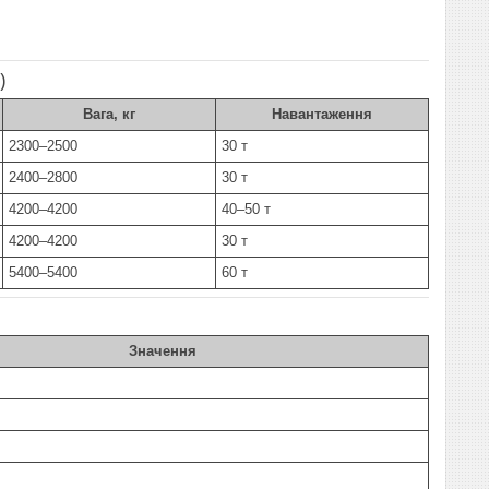
)
Вага, кг
Навантаження
2300–2500
30 т
2400–2800
30 т
4200–4200
40–50 т
4200–4200
30 т
5400–5400
60 т
Значення