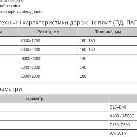
ого покриття
вої техніки
нтейнери та обладнання
 технічні характеристики дорожніх плит (ПД, ПАГ
и
Розмір, мм
Товщина, мм
3000×1750
160–180
3000×2000
160–180
6000×2000
140
6000×2000
140
6000×2000
180
араметри
Параметр
В25–В40
A400 / A500С
F150–F300
W6–W10