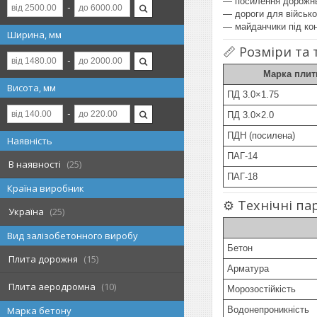
— посилення дорожнь
— дороги для військо
— майданчики під ко
Ширина, мм
📏 Розміри та
Марка плит
Висота, мм
ПД 3.0×1.75
ПД 3.0×2.0
ПДН (посилена)
Наявність
ПАГ-14
В наявності
25
ПАГ-18
Країна виробник
⚙️ Технічні п
Україна
25
Вид залізобетонного виробу
Бетон
Плита дорожня
15
Арматура
Плита аеродромна
10
Морозостійкість
Марка бетону
Водонепроникність