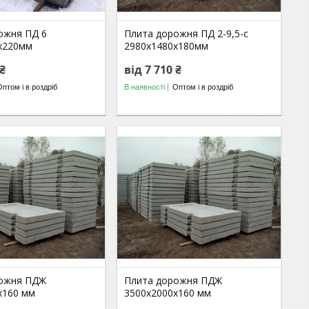
ожня ПД 6
Плита дорожня ПД 2-9,5-с
х220мм
2980х1480х180мм
 ₴
від 7 710 ₴
Оптом і в роздріб
В наявності
Оптом і в роздріб
рожня ПДЖ
Плита дорожня ПДЖ
х160 мм
3500х2000х160 мм