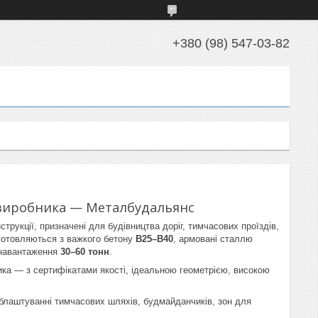
+380 (98) 547-03-82
д виробника — Металбудальянс
трукції, призначені для будівництва доріг, тимчасових проїздів,
иготовляються з важкого бетону
В25–В40
, армовані сталлю
навантаження
30–60 тонн
.
ка — з сертифікатами якості, ідеальною геометрією, високою
 облаштуванні тимчасових шляхів, будмайданчиків, зон для