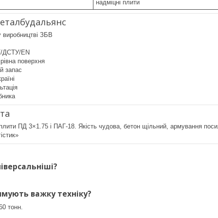
надміцні плити
Металбудальянс
у виробництві ЗБВ
Т/ДСТУ/EN
 рівна поверхня
й запас
раїні
ьтація
бника
нта
лити ПД 3×1.75 і ПАГ-18. Якість чудова, бетон щільний, армування пос
істик»
ніверсальніші?
имують важку техніку?
60 тонн.