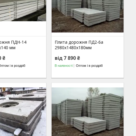
ожня ПДН-14
Плита дорожня ПД2-6а
х140 мм
2980х1480х180мм
0 ₴
від 7 890 ₴
Оптом і в роздріб
В наявності
Оптом і в роздріб