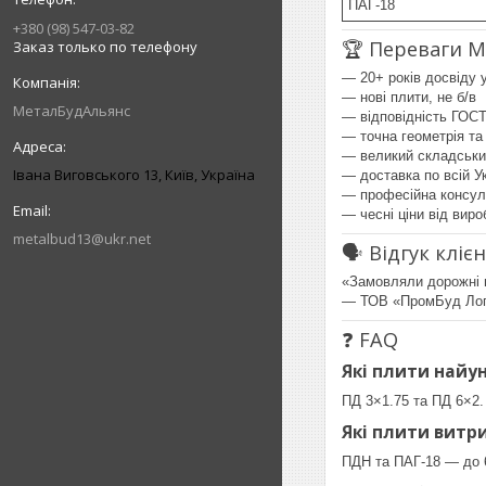
ПАГ-18
+380 (98) 547-03-82
🏆 Переваги 
Заказ только по телефону
— 20+ років досвіду 
— нові плити, не б/в
МеталБудАльянс
— відповідність ГОС
— точна геометрія та
— великий складськи
Івана Виговського 13, Київ, Україна
— доставка по всій Ук
— професійна консул
— чесні ціни від виро
metalbud13@ukr.net
🗣️ Відгук кліє
«Замовляли дорожні п
— ТОВ «ПромБуд Лог
❓ FAQ
Які плити найу
ПД 3×1.75 та ПД 6×2.
Які плити витр
ПДН та ПАГ-18 — до 