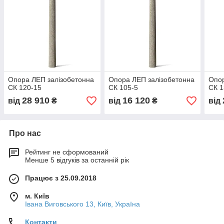
Опора ЛЕП залізобетонна
Опора ЛЕП залізобетонна
Опор
СК 120-15
СК 105-5
СК 1
28 910
16 120
від
₴
від
₴
від
Про нас
Рейтинг не сформований
Менше 5 відгуків за останній рік
Працює з 25.09.2018
м. Київ
Івана Виговського 13, Київ, Україна
Контакти