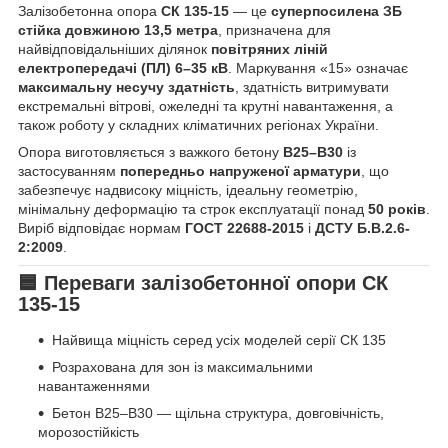
Залізобетонна опора
СК 135-15
— це
суперпосилена ЗБ
стійка довжиною 13,5 метра
, призначена для
найвідповідальніших ділянок
повітряних ліній
електропередачі (ПЛ) 6–35 кВ
. Маркування «15» означає
максимальну несучу здатність
, здатність витримувати
екстремальні вітрові, ожеледні та крутні навантаження, а
також роботу у складних кліматичних регіонах України.
Опора виготовляється з важкого бетону
В25–В30
із
застосуванням
попередньо напруженої арматури
, що
забезпечує надвисоку міцність, ідеальну геометрію,
мінімальну деформацію та строк експлуатації понад
50 років
.
Виріб відповідає нормам
ГОСТ 22688-2015
і
ДСТУ Б.В.2.6-
2:2009
.
🟦 Переваги залізобетонної опори СК
135-15
Найвища міцність серед усіх моделей серії СК 135
Розрахована для зон із максимальними
навантаженнями
Бетон В25–В30 — щільна структура, довговічність,
морозостійкість