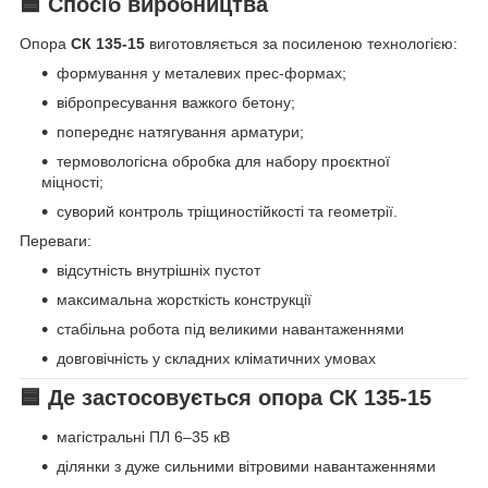
🟦 Спосіб виробництва
Опора
СК 135-15
виготовляється за посиленою технологією:
формування у металевих прес-формах;
вібропресування важкого бетону;
попереднє натягування арматури;
термовологісна обробка для набору проєктної
міцності;
суворий контроль тріщиностійкості та геометрії.
Переваги:
відсутність внутрішніх пустот
максимальна жорсткість конструкції
стабільна робота під великими навантаженнями
довговічність у складних кліматичних умовах
🟦 Де застосовується опора СК 135-15
магістральні ПЛ 6–35 кВ
ділянки з дуже сильними вітровими навантаженнями