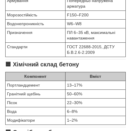
Армування
Попередньо напружена
арматура
Морозостійкість
F150–F200
Водонепроникність
W6–W8
Призначення
ПЛ 6–35 кВ, максимальні
навантаження
Стандарти
ГОСТ 22688-2015, ДСТУ
Б.В.2.6-2:2009
🟦 Хімічний склад бетону
Компонент
Вміст
Портландцемент
13–17%
Гранітний щебінь
50–60%
Пісок
22–30%
Вода
6–8%
Модифікатори
1–2%