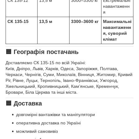
СК 135-12
13,5 м
3000–3300 кг
Екстремальні
навантаженн
я
СК 135-15
13,5 м
3300–3600 кг
Максимальні
навантаженн
я, суворий
клімат
🟦 Географія постачань
Доставляємо СК 135-15 по всій Україні:
Київ, Дніпро, Львів, Харків, Одеса, Запоріжжя, Полтава,
Черкаси, Чернігів, Суми, Миколаїв, Вінниця, Житомир, Кривий
Ріг, Рівне, Луцьк, Тернопіль, Івано-Франківськ, Ужгород,
Хмельницький, Кропивницький, Кам’янське, Кременчук,
Бровари, Біла Церква та інші міста.
🟦 Доставка
довгомірні вантажівки та маніпулятори
оперативна доставка по Україні
можливий самовивіз