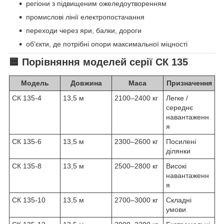
регіони з підвищеним ожеледоутворенням
промислові лінії електропостачання
переходи через яри, балки, дороги
об’єкти, де потрібні опори максимальної міцності
🟦 Порівняння моделей серії СК 135
Модель
Довжина
Маса
Призначення
СК 135-4
13,5 м
2100–2400 кг
Легке /
середнє
навантаженн
я
СК 135-6
13,5 м
2300–2600 кг
Посилені
ділянки
СК 135-8
13,5 м
2500–2800 кг
Високі
навантаженн
я
СК 135-10
13,5 м
2700–3000 кг
Складні
умови