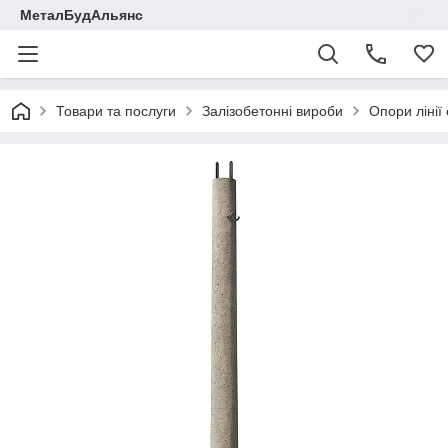
МеталБудАльянс
Товари та послуги
Залізобетонні вироби
Опори лінії