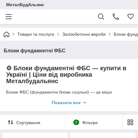
МеталБудАльянс
Товари та послуги
Залізобетонні вироби
Блоки фунд
Блоки фундаментні ФБС
⚙️
Блоки фундаментні ФБС — купити в
Україні | Ціни від виробника
Металбудальянс
Блоки ФБС (фундаментні блоки суцільні) — це міцні
залізобетонні вироби прямокутної форми, призначені для
Показати все
зведення стрічкових фундаментів, підвалів, технічних
приміщень та несучих стін
.
Компанія
Металбудальянс
постачає блоки ФБС оптом і в
роздріб згідно зі стандартами
ГОСТ 13579-78, ГОСТ 13015-
Сортування
0
Фільтри
2012, ДСТУ Б В.2.6-2:2009
, із сертифікатами якості та
доставкою по всій Україні.